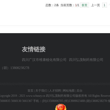
总数：2条 当前页数：
1
/1
首页
上一页
1
友情链接
四川广汉市维康植化有限公司
四川弘茂制药有限公司
（胡）13808238278
首页
|
关于我们
|
人才招聘
|
网站地图
|
后台
opyright 2019 - 2021
www.schmzy.cn
四川弘茂制药有限公司版权所有 All Rights Reserve
60130 5661367 手机：(刘)13508006705 (何)13909023488 (胡)13808238278 